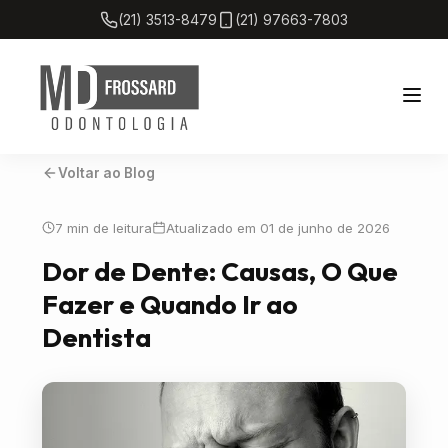
(21) 3513-8479
(21) 97663-7803
Voltar ao Blog
Home
7 min de leitura
Atualizado em 01 de junho de 2026
Sobre
Dor de Dente: Causas, O Que
Fazer e Quando Ir ao
Tratamentos
Dentista
Blog
Localização