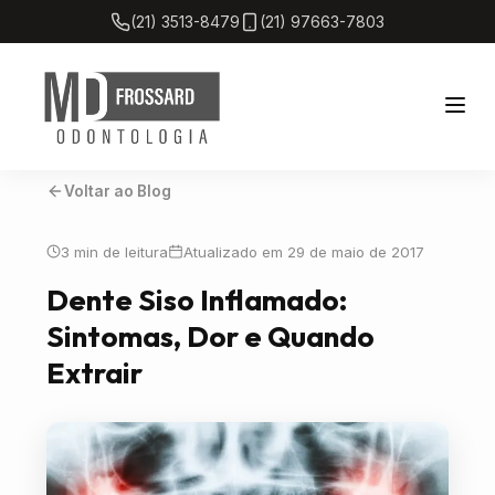
(21) 3513-8479
(21) 97663-7803
Voltar ao Blog
Home
3 min de leitura
Atualizado em 29 de maio de 2017
Sobre
Dente Siso Inflamado:
Sintomas, Dor e Quando
Tratamentos
Extrair
Blog
Localização