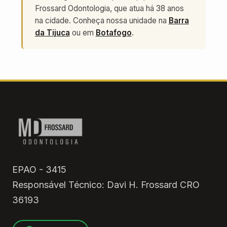
Frossard Odontologia, que atua há 38 anos
na cidade. Conheça nossa unidade na
Barra
da Tijuca
ou em
Botafogo
.
EPAO - 3415
Responsável Técnico: Davi H. Frossard CRO
36193