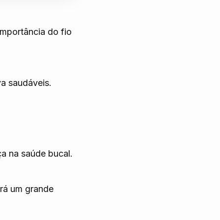
mportância do fio
va saudáveis.
ça na saúde bucal.
erá um grande