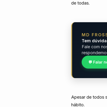
de todas.
MD FROS
Tem dúvida
Fale com no
respondemos
💬 Falar 
Apesar de todos 
hábito.