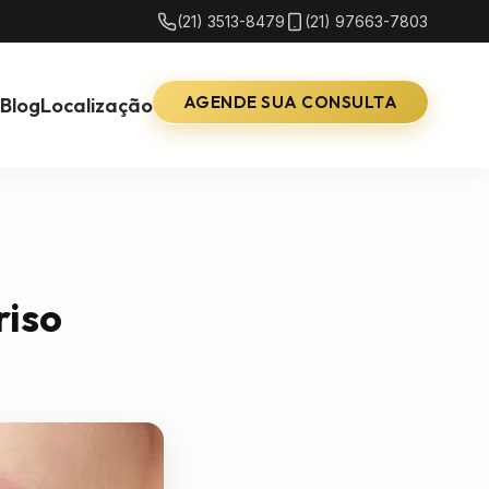
(21) 3513-8479
(21) 97663-7803
AGENDE SUA CONSULTA
Blog
Localização
riso