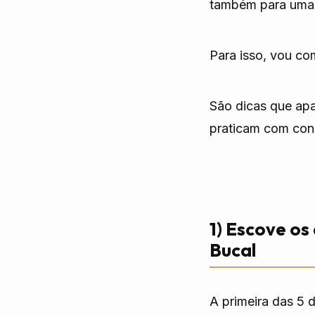
também para uma 
Para isso, vou co
São dicas que ap
praticam com cons
1) Escove os
Bucal
A primeira das 5 