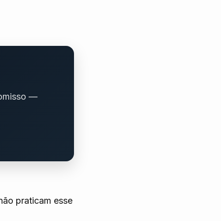
romisso —
não praticam esse