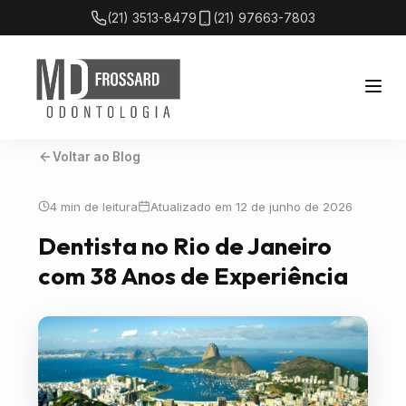
(21) 3513-8479
(21) 97663-7803
Voltar ao Blog
Home
4 min de leitura
Atualizado em 12 de junho de 2026
Sobre
Dentista no Rio de Janeiro
com 38 Anos de Experiência
Tratamentos
Blog
Localização