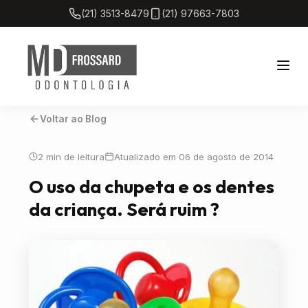
(21) 3513-8479
(21) 97663-7803
Voltar ao Blog
Home
2 min de leitura
Atualizado em 06 de agosto de 2014
Sobre
O uso da chupeta e os dentes
da criança. Será ruim ?
Tratamentos
Blog
Localização