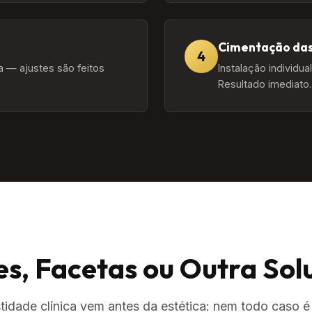
Cimentação das
4
a — ajustes são feitos
Instalação individua
Resultado imediato.
es, Facetas ou Outra Sol
tidade clínica vem antes da estética: nem todo caso é