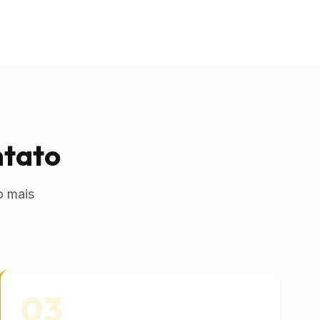
ntato
o mais
03