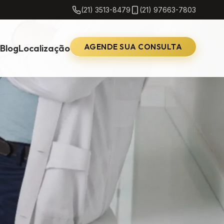
(21) 3513-8479
(21) 97663-7803
AGENDE SUA CONSULTA
Blog
Localização