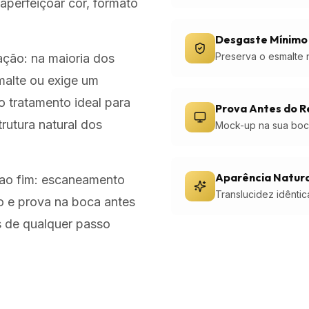
aperfeiçoar cor, formato
Desgaste Mínimo
Preserva o esmalte n
ação: na maioria dos
malte ou exige um
o tratamento ideal para
Prova Antes do R
rutura natural dos
Mock-up na sua boca
Aparência Natura
o ao fim: escaneamento
Translucidez idêntica
o e prova na boca antes
 de qualquer passo