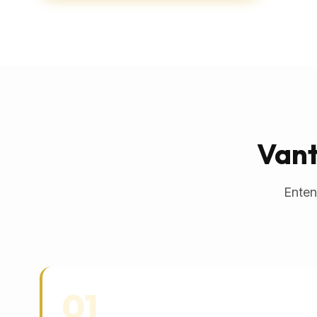
Vant
Enten
01