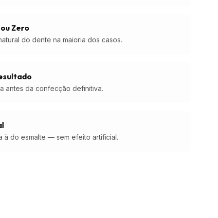
 ou Zero
atural do dente na maioria dos casos.
esultado
 antes da confecção definitiva.
l
 à do esmalte — sem efeito artificial.