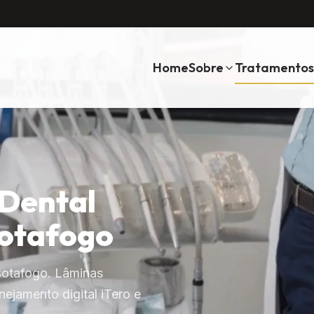
Home
Sobre
Tratamentos
 Dental
Botafogo
 Botafogo. Lâminas
ejamento digital iTero e