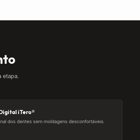
nto
 etapa.
igital iTero®
ional dos dentes sem moldagens desconfortáveis.