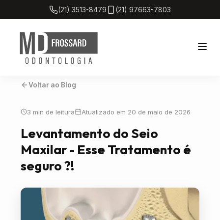
(21) 3513-8479
(21) 97663-7803
Voltar ao Blog
Home
3 min de leitura
Atualizado em 20 de maio de 2026
Sobre
Levantamento do Seio
Maxilar - Esse Tratamento é
Tratamentos
seguro ?!
Blog
Localização