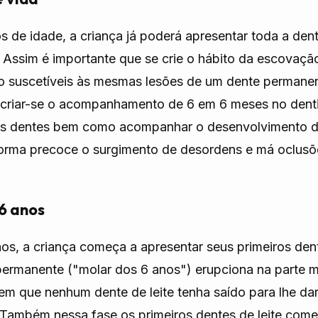
os de idade, a criança já poderá apresentar toda a den
 Assim é importante que se crie o hábito da escovaçã
o suscetíveis às mesmas lesões de um dente permanent
 criar-se o acompanhamento de 6 em 6 meses no dentis
nos dentes bem como acompanhar o desenvolvimento d
forma precoce o surgimento de desordens e má oclusõ
6 anos
nos, a criança começa a apresentar seus primeiros de
permanente ("molar dos 6 anos") erupciona na parte m
em que nenhum dente de leite tenha saído para lhe dar
 Também nessa fase os primeiros dentes de leite com