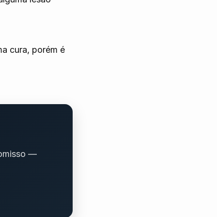
ma cura, porém é
romisso —