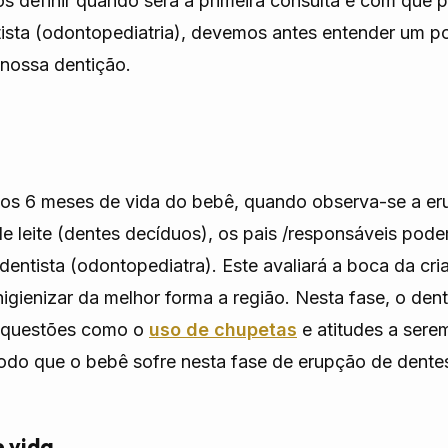
 definir quando será a primeira consulta e com que p
tista (odontopediatria), devemos antes entender um 
nossa dentição.
 dos 6 meses de vida do bebê, quando observa-se a e
de leite (dentes decíduos), os pais /responsáveis pod
entista (odontopediatra). Este avaliará a boca da cri
higienizar da melhor forma a região. Nesta fase, o den
 questões como o
uso de chupetas
e atitudes a sere
do que o bebê sofre nesta fase de erupção de dente
e vida