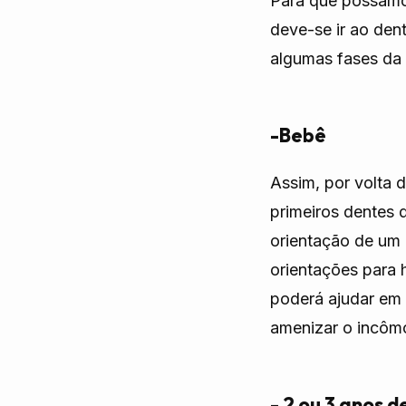
Para que possamos
deve-se ir ao den
algumas fases da 
-Bebê
Assim, por volta
primeiros dentes 
orientação de um d
orientações para 
poderá ajudar em
amenizar o incômo
- 2 ou 3 anos d