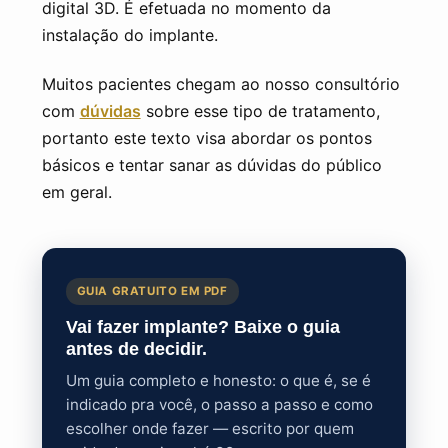
digital 3D. É efetuada no momento da
instalação do implante.
Muitos pacientes chegam ao nosso consultório
com
dúvidas
sobre esse tipo de tratamento,
portanto este texto visa abordar os pontos
básicos e tentar sanar as dúvidas do público
em geral.
GUIA GRATUITO EM PDF
Vai fazer implante? Baixe o guia
antes de decidir.
Um guia completo e honesto: o que é, se é
indicado pra você, o passo a passo e como
escolher onde fazer — escrito por quem