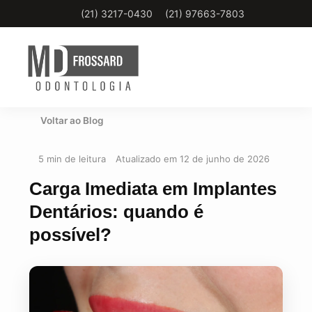
(21) 3217-0430
(21) 97663-7803
Voltar ao Blog
Home
5 min de leitura
Atualizado em 12 de junho de 2026
Sobre
Carga Imediata em Implantes
Dentários: quando é
Tratamentos
possível?
Blog
Localização